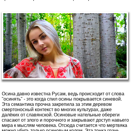
Осина давно известна Русам, ведь происходит от слова
"осинять" - это когда спил осины покрывается синевой.
Эта семантика прочна закрепила за этим деревом
смертоносный контекст во многих культурах, даже
далёких от славянской. Осиновые нательные обереги
спасают от злого и порочного и закрывают доступ навьего
мира к мыслям человека. Отсюда считается что мертвяка
можно убить только осиновым колом. Эта тонка грань