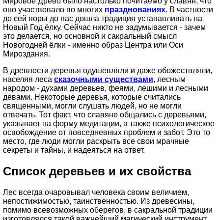
Мировое Древо было настолько почитаемо у славян, что
оно участвовало во многих
празднованиях
. В частности
до сей поры до нас дошла традиция устанавливать на
Новый Год ёлку. Сейчас никто не задумывается - зачем
это делается, но основной и сакральный смысл
Новогодней ёлки - именно образ Центра или Оси
Мироздания.
В древности деревья одушевляли и даже обожествляли,
населяя леса
сказочными существами
, лесным
народом - духами деревьев, феями, лешими и лесными
девами. Некоторые деревья, которые считались
священными, могли слушать людей, но не могли
отвечать. Тот факт, что славяне общались с деревьями,
указывает на форму медитации, а также психологическое
освобождение от повседневных проблем и забот. Это то
место, где люди могли раскрыть все свои мрачные
секреты и тайны, и надеяться на ответ.
Список деревьев и их свойства
Лес всегда очаровывал человека своим величием,
непостижимостью, таинственностью. Из древесины,
помимо всевозможных оберегов, в сакральной традиции
изготовлялся такой важнейший магический инструмент,