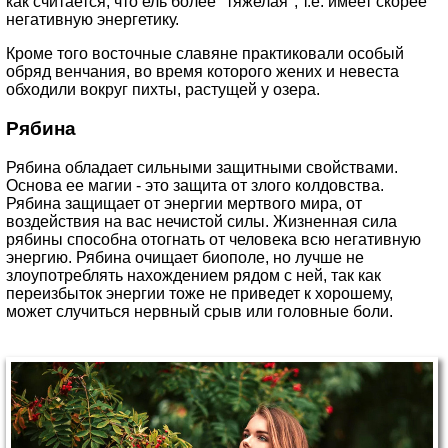
как считается, что ель более "тяжелая", т.е. имеет скорее
негативную энергетику.
Кроме того восточные славяне практиковали особый
обряд венчания, во время которого жених и невеста
обходили вокруг пихты, растущей у озера.
Рябина
Рябина обладает сильными защитными свойствами.
Основа ее магии - это защита от злого колдовства.
Рябина защищает от энергии мертвого мира, от
воздействия на вас нечистой силы. Жизненная сила
рябины способна отогнать от человека всю негативную
энергию. Рябина очищает биополе, но лучше не
злоупотреблять нахождением рядом с ней, так как
переизбыток энергии тоже не приведет к хорошему,
может случиться нервный срыв или головные боли.