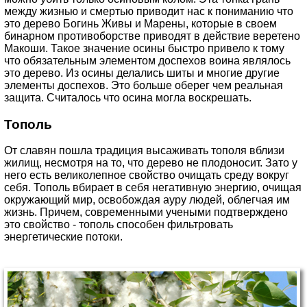
между жизнью и смертью приводит нас к пониманию что
это дерево Богинь Живы и Марены, которые в своем
бинарном противоборстве приводят в действие веретено
Макоши. Такое значение осины быстро привело к тому
что обязательным элементом доспехов воина являлось
это дерево. Из осины делались шиты и многие другие
элементы доспехов. Это больше оберег чем реальная
защита. Считалось что осина могла воскрешать.
Тополь
От славян пошла традиция высаживать тополя вблизи
жилищ, несмотря на то, что дерево не плодоносит. Зато у
него есть великолепное свойство очищать среду вокруг
себя. Тополь вбирает в себя негативную энергию, очищая
окружающий мир, освобождая ауру людей, облегчая им
жизнь. Причем, современными учеными подтверждено
это свойство - тополь способен фильтровать
энергетические потоки.