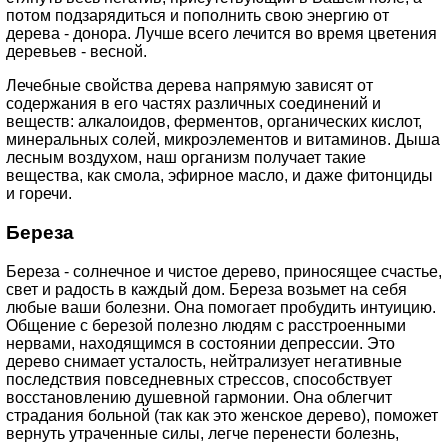
потом подзарядиться и пополнить свою энергию от
дерева - донора. Лучше всего лечится во время цветения
деревьев - весной.
Лечебные свойства дерева напрямую зависят от
содержания в его частях различных соединений и
веществ: алкалоидов, ферментов, органических кислот,
минеральных солей, микроэлементов и витаминов. Дыша
лесным воздухом, наш организм получает такие
вещества, как смола, эфирное масло, и даже фитонциды
и горечи.
Береза
Береза - солнечное и чистое дерево, приносящее счастье,
свет и радость в каждый дом. Береза возьмет на себя
любые ваши болезни. Она помогает пробудить интуицию.
Общение с березой полезно людям с расстроенными
нервами, находящимся в состоянии депрессии. Это
дерево снимает усталость, нейтрализует негативные
последствия повседневных стрессов, способствует
восстановлению душевной гармонии. Она облегчит
страдания больной (так как это женское дерево), поможет
вернуть утраченные силы, легче перенести болезнь,