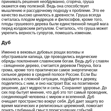
принимать решения необдуманно, сгоряча, груша
окажется ему полезной. Ведь она способствует
мышлению и рассудочному подходу к проблеме. Это ее
качество высоко ценилось в древности. Груша всегда
считалась плодом мудрецов и философов, кроме того,
плоды грушевого дерева были единственной пищей мага
перед колдовским ритуалом. Считалось, что груша может
укрепить верность супругов, помешать изменам.
Дуб
Именно в вековых дубовых рощах волхвы и
обустраивали капища, где проводились ведические
обряды поклонения славянским богам. Ведь дуб у славян
- священное дерево, считается деревом Перуна, бога
грома, кроме того практически самое энергетически
сильное дерево в средней полосе России. Если Вы
оказались в сложной ситуации, подойдите к дереву,
поделитесь с ним, и оно настроит Вас на позитивное
решение, даст мудрости и силы. Сохраняет здоровье. До
сих пор бытует мнение, что дуб это тот самый проводник,
соединяющий человека с миром и вселенной. Дуб
очищает пространство вокруг себя. Дуб дает защиту во
время магических и религиозных церемоний, помогает
понять глубинный смысл происходящих событий,