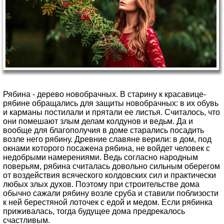
Рябина - дерево новобрачных. В старину к красавице-
рябине обращались для защиты новобрачных: в их обувь
и карманы постилали и прятали ее листья. Считалось, что
они помешают злым делам колдунов и ведьм. Да и
вообще для благополучия в доме старались посадить
возле него рябину. Древние славяне верили: в дом, под
окнами которого посажена рябина, не войдет человек с
недобрыми намерениями. Ведь согласно народным
поверьям, рябина считалась довольно сильным оберегом
от воздействия всяческого колдовских сил и практически
любых злых духов. Поэтому при строительстве дома
обычно сажали рябину возле сруба и ставили поблизости
к ней берестяной лоточек с едой и медом. Если рябинка
приживалась, тогда будущее дома предрекалось
счастливым.