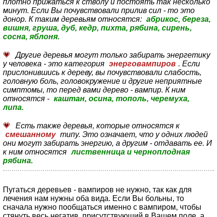
плотно прижаться к стволу и постоять так несколько
минут. Если Вы почувствовали прилив сил - то это
донор. К таким деревьям относятся:
абрикос, береза,
вишня, груша, дуб, кедр, пихта, рябина, сирень,
сосна, яблоня.
Другие деревья могут только забирать энергетику
у человека - это категория
энерговампиров
. Если
прислонившись к дереву, вы почувствовали слабость,
головную боль, головокружение и другие неприятные
симптомы, то перед вами дерево - вампир. К ним
относятся -
каштан, осина, тополь, черемуха,
липа.
Есть также деревья, которые относятся к
смешанному
типу. Это означает, что у одних людей
они могут забирать энергию, а другим - отдавать ее. И
к ним относятся
лиственница и черноплодная
рябина.
Пугаться деревьев - вампиров не нужно, так как для
лечения нам нужны оба вида. Если Вы больны, то
сначала нужно пообщаться именно с вампиром, чтобы
стянуть весь негатив, присутствующий в Вашем поле, а