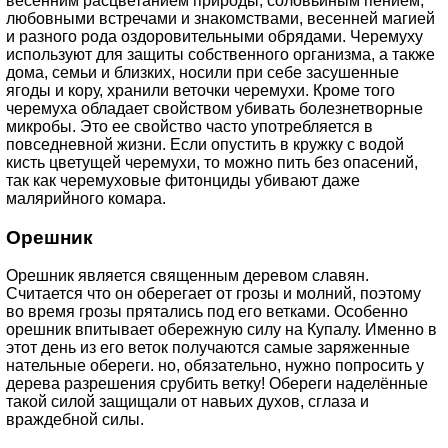
весенним расцветанием природы, соловьиным пением,
любовными встречами и знакомствами, весенней магией
и разного рода оздоровительными обрядами. Черемуху
используют для защиты собственного организма, а также
дома, семьи и близких, носили при себе засушенные
ягоды и кору, хранили веточки черемухи. Кроме того
черемуха обладает свойством убивать болезнетворные
микробы. Это ее свойство часто употребляется в
повседневной жизни. Если опустить в кружку с водой
кисть цветущей черемухи, то можно пить без опасений,
так как черемуховые фитонциды убивают даже
малярийного комара.
Орешник
Орешник является священным деревом славян.
Считается что он оберегает от грозы и молний, поэтому
во время грозы прятались под его ветками. Особенно
орешник впитывает обережную силу на Купалу. Именно в
этот день из его веток получаются самые заряженные
нательные обереги. но, обязательно, нужно попросить у
дерева разрешения срубить ветку! Обереги наделённые
такой силой защищали от навьих духов, сглаза и
враждебной силы.