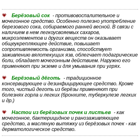
Берёзовый сок
- противовоспалительное и
мочегонное средство. Особенно полезно употребление
березового сока, собираемого ранней весной. В связи с
наличием в нем легкоусвояемых сахаров,
микроэлементов и других веществ он оказывает
общеукрепляющее действие, повышает
сопротивляемость организма, способствует
заживлению вялотекущих язв, облегчает подагрические
боли, обладает мочегонным действием. Наружно его
применяют при экземе и для умывания при угрях.
Берёзовый дёготь
- традиционное
консервирующее и дезинфицирующее средство. Кроме
того, чистый деготь из берёзы применяют при
болезнях горла и легких (бронхите, туберкулезе легких
и др.)
Настои из берёзовых почек и листьев
- как
мочегонное, бактерицидное и ранозаживляющее
средство, а масляную вытяжку из берёзовых почек - как
дерматологическое средство.