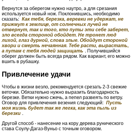
Вернутся за оберегом нужно наутро, а для срезания
используется новый нож. Поклонившись, необходимо
сказать:
Как тебя, березка, веревки не удержат, не
прижмут к землице, от солнечных лучей не
отвернут, так и того, кто путы эти себе заберет,
зло всегда стороной обойдет. Не тронет люд
лихой, глаз дурной, слова злые. Обойдут стороной
хвори и смерть нечаянная. Тебе расти, вырастать,
а путам с тебя людей защищать
. Получившийся
оберег должен быть всегда рядом. Как вариант, его можно
вшить в рубашку.
Привлечение удачи
Чтобы в жизни везло, рекомендуется срезать 2-3 свежие
веточки. Обязательно нужно выразить благодарность
березке. Ветки нужно сжечь, а пепел развеять по ветру.
Оговор для привлечения везения следующий:
Пусть
моя жизнь будет так же легка, как эта пыль из
березки
.
Другой способ - нанесение на кору дерева рунического
става Соулу-Дагаз-Вуньо с точным оговором.