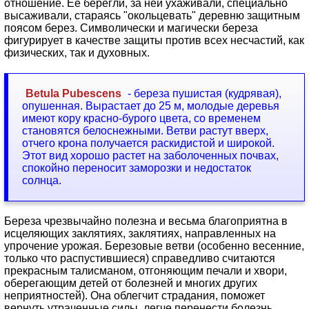
отношение. Ее берегли, за ней ухаживали, специально
высаживали, стараясь "окольцевать" деревню защитным
поясом берез. Символически и магически береза
фигурирует в качестве защиты против всех несчастий, как
физических, так и духовных.
Betula Pubescens
- береза пушистая (кудрявая),
опушенная. Вырастает до 25 м, молодые деревья
имеют кору красно-бурого цвета, со временем
становятся белоснежными. Ветви растут вверх,
отчего крона получается раскидистой и широкой.
Этот вид хорошо растет на заболоченных почвах,
спокойно переносит заморозки и недостаток
солнца.
Береза чрезвычайно полезна и весьма благоприятна в
исцеляющих заклятиях, заклятиях, направленных на
упрочение урожая. Березовые ветви (особенно весенние,
только что распустившиеся) справедливо считаются
прекрасным талисманом, отгоняющим печали и хвори,
оберегающим детей от болезней и многих других
неприятностей). Она облегчит страдания, поможет
вернуть утраченные силы, легче перенести болезнь,