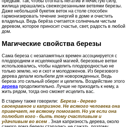
предкам. Так, чтобы отогнать негатив и нечистую силу,
жилища украшались свежесрезанными ветвями березы.
Даже небольшой букетик веток на столе способен
гармонизировать течение энергий в доме и очистить
владельца. Ведь берёза считается солнечным чистым
деревом, которое приносит счастье, свет, радость в любой
дом.
Магические свойства березы
Cама береза с незапамятных времен ассоциируется с
плодородием и исцеляющей магией, березовые ветви
использовались, чтобы наделить плодородностью не
только землю, но и скот и молодоженов. Из березового
дерева делали колыбели для новорожденных. Ведь
береза это сильный оберег и целитель. Воздействие этого
дерева
продолжительно. Лучше не приходить к нему, а
жить рядом, тогда оно сможет исцелить вас.
В старину также говорили:
Береза - дерево
своенравное и капризное. Не всякого человека она
привечает, не всякому помогает. Но уж если она
полюбит кого - быть тому счастливым и
удачливым во всем
. Зная капризность дерева, около
самого дома березу старались не сажать, поэтому