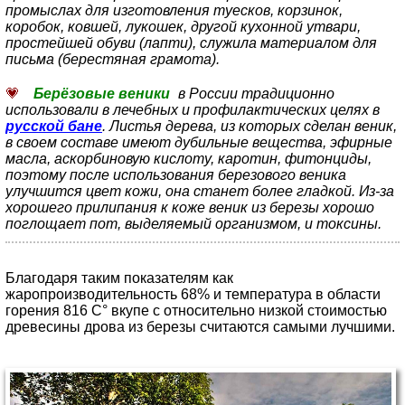
промыслах для изготовления туесков, корзинок,
коробок, ковшей, лукошек, другой кухонной утвари,
простейшей обуви (лапти), служила материалом для
письма (берестяная грамота).
Берёзовые веники
в России традиционно
использовали в лечебных и профилактических целях в
русской бане
. Листья дерева, из которых сделан веник,
в своем составе имеют дубильные вещества, эфирные
масла, аскорбиновую кислоту, каротин, фитонциды,
поэтому после использования березового веника
улучшится цвет кожи, она станет более гладкой. Из-за
хорошего прилипания к коже веник из березы хорошо
поглощает пот, выделяемый организмом, и токсины.
Благодаря таким показателям как
жаропроизводительность 68% и температура в области
горения 816 С° вкупе с относительно низкой стоимостью
древесины дрова из березы считаются самыми лучшими.