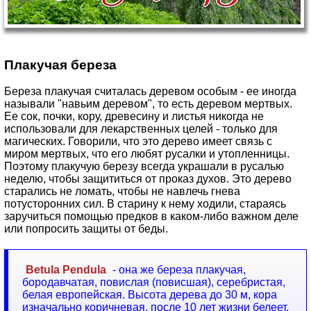
Плакучая береза
Береза плакучая считалась деревом особым - ее иногда
называли "навьим деревом", то есть деревом мертвых.
Ее сок, почки, кору, древесину и листья никогда не
использовали для лекарственных целей - только для
магических. Говорили, что это дерево имеет связь с
миром мертвых, что его любят русалки и утопленницы.
Поэтому плакучую березу всегда украшали в русалью
неделю, чтобы защититься от проказ духов. Это дерево
старались не ломать, чтобы не навлечь гнева
потусторонних сил. В старину к нему ходили, стараясь
заручиться помощью предков в каком-либо важном деле
или попросить защиты от беды.
Betula Pendula
- она же береза плакучая,
бородавчатая, повислая (повисшая), серебристая,
белая европейская. Высота дерева до 30 м, кора
изначально коричневая, после 10 лет жизни белеет.