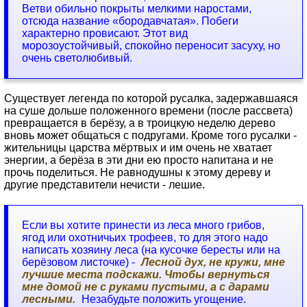
Ветви обильно покрыты мелкими наростами,
отсюда название «бородавчатая». Побеги
характерно провисают. Этот вид
морозоустойчивый, спокойно переносит засуху, но
очень светолюбивый.
Существует легенда по которой русалка, задержавшаяся
на суше дольше положенного времени (после рассвета)
превращается в берёзу, а в троицкую неделю дерево
вновь может общаться с подругами. Кроме того русалки -
жительницы царства мёртвых и им очень не хватает
энергии, а берёза в эти дни ею просто напитана и не
прочь поделиться. Не равнодушны к этому дереву и
другие представители нечисти - лешие.
Если вы хотите принести из леса много грибов,
ягод или охотничьих трофеев, то для этого надо
написать хозяину леса (на кусочке бересты или на
берёзовом листочке) -
Лесной дух, не кружи, мне
лучшие места подскажи. Чтобы вернуться
мне домой не с руками пустыми, а с да­рами
лесными.
Незабудьте положить угощение.