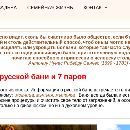
ВАДЬБА
СЕМЕЙНАЯ ЖИЗНЬ
КОНТАКТЫ
сно видит, сколь бы счастливо было общество, если 
 и столь действительный способ, чтоб оным могло не
 исцелять или укрощать болезни, которые так часто слу
, только одну российскую баню, приготовленную над
почитаю способною к принесению человеку столь 
Антониу Нунес Рибейру Санчес (1699 - 1783)
русской бани и 7 паров
ого человека. Информация о русской бане встречается в 
азному:
мовница, мыльня, мыленка
. Баня всегда была и ест
ские процедуры и очистить свое тело от загрязнений, а осо
олько на физическом, но и на духовном уровне.