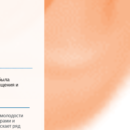
была
ищения и
 молодости
урами и
скает ряд