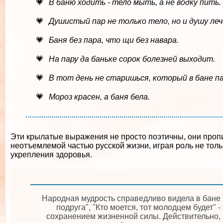
В баню ходить - тело мыть, а не водку пить.
Душистый пар не только тело, но и душу леч
Баня без пара, что щи без навара.
На пару да баньке сорок болезней выходит.
В тот день не старишься, который в бане п
Мороз красен, а баня бела.
Эти крылатые выражения не просто поэтичны, они проп
неотъемлемой частью русской жизни, играя роль не толь
укрепления здоровья.
Народная мудрость справедливо видела в бане 
подруга", "Кто моется, тот молодцем будет"
сохранением жизненной силы. Действительно, 