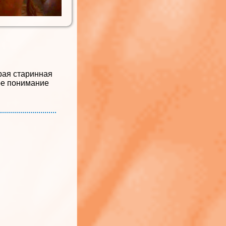
рая старинная
ое понимание