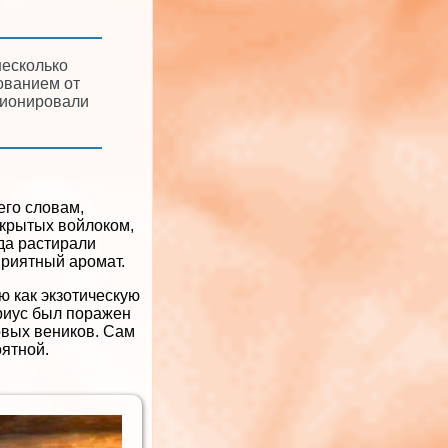
несколько
ованием от
ционировали
его словам,
окрытых войлоком,
да растирали
приятный аромат.
ю как экзотическую
ариус был поражен
овых веников. Сам
оятной.