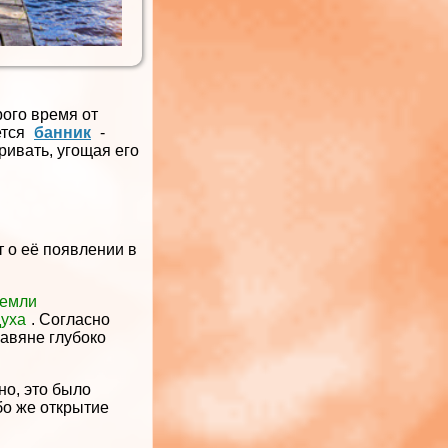
рого время от
ется
банник
-
ривать, угощая его
 о её появлении в
земли
духа
. Согласно
лавяне глубоко
но, это было
бо же открытие