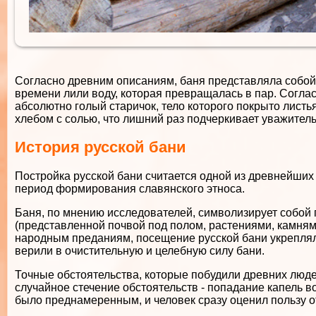
Согласно древним описаниям, баня представляла собой 
времени лили воду, которая превращалась в пар. Согл
абсолютно голый старичок, тело которого покрыто листь
хлебом с солью, что лишний раз подчеркивает уважител
История русской бани
Постройка русской бани считается одной из древнейших
период формирования славянского этноса.
Баня, по мнению исследователей, символизирует собой
(представленной почвой под полом, растениями, камням
народным преданиям, посещение русской бани укрепляло
верили в очистительную и целебную силу бани.
Точные обстоятельства, которые побудили древних люде
случайное стечение обстоятельств - попадание капель 
было преднамеренным, и человек сразу оценил пользу о