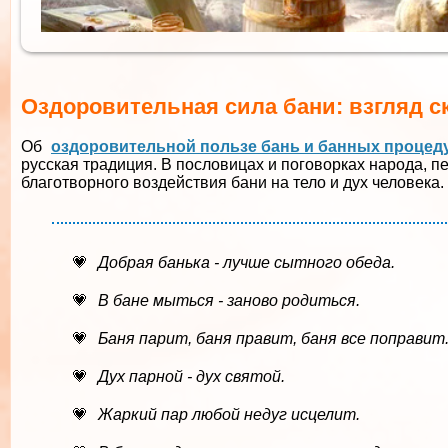
Оздоровительная сила бани: взгляд с
Об
оздоровительной пользе бань и банных процед
русская традиция. В пословицах и поговорках народа, 
благотворного воздействия бани на тело и дух человека.
Добрая банька - лучше сытного обеда.
В бане мыться - заново родиться.
Баня парит, баня правит, баня все поправит
Дух парной - дух святой.
Жаркий пар любой недуг исцелит.