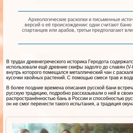
Археологические раскопки и письменные источ
версий о её происхождении: одни считают баню
спартанцев или арабов, третьи предполагают вл
В трудах древнегреческого историка Геродота содержат
использовали ещё древние скифы задолго до славян (V-I
внутрь которого помещался металлический чан с раскал
кусочки хвойных растений. С помощью смеси трав и воды
В более поздние времена описания русской бани встреч
русскую традицию, подробно рассказывали о ней в свои
распространённостью бань в России и способностью ру
он не смог перенести такого испытания, а традиция оку