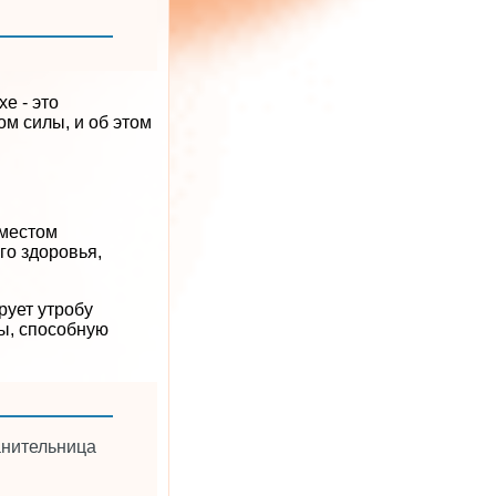
е - это
ом силы, и об этом
 местом
го здоровья,
рует утробу
ы, способную
анительница