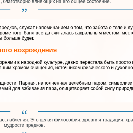
, благотворно влияющих на его общее состояние.
едков, служат напоминанием о том, что забота о теле и дух
оме того, баня всегда считалась сакральным местом, мест
ы больше будет.
ного возрождения
корнями в народной культуре, давно перестала быть просто
оящим храмом очищения, источником физического и духовно
ущности. Парная, наполненная целебным паром, символизи
емый для взбивания пара, олицетворяет собой силу природ
 расслабления. Это целая философия, древняя традиция, хр
мудрости предков.