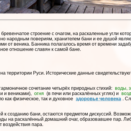
бревенчатое строение с очагом, на раскаленные угли кото
асно народным повериям, хранителем бани и ее душой явля
ями от веника. Банника полагалось время от времени задаб
ьное отношение славян к самой бане.
 на территории Руси. Исторические данные свидетельствуют
 гармоничное сочетание четырёх природных стихий:
воды, 
и и вениками),
огня
(в печи или раскалённых углях) и
воз
 как физическое, так и духовное
здоровье человека
. С
й к созданию бани, остаются предметом дискуссий. Возмож
воды на раскалённый домашний очаг, образовавшее пар. Ли
т воздействия пара.