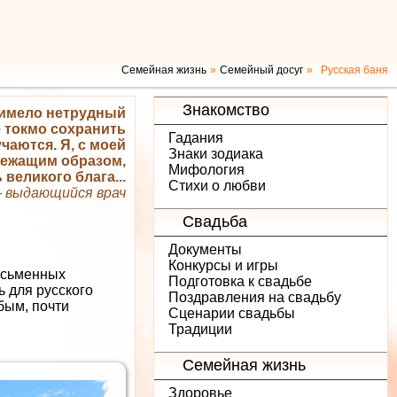
Семейная жизнь
Семейный досуг
Русская баня
Знакомство
б имело нетрудный
 токмо сохранить
Гадания
чаются. Я, с моей
Знаки зодиака
лежащим образом,
Мифология
великого блага...
Стихи о любви
 - выдающийся врач
Свадьба
Документы
Конкурсы и игры
письменных
Подготовка к свадьбе
ь для русского
Поздравления на свадьбу
бым, почти
Сценарии свадьбы
Традиции
Семейная жизнь
Здоровье