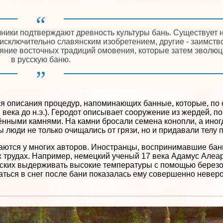
ники подтверждают древность культуры бань. Существует 
 исключительно славянским изобретением, другие - заимств
ияние восточных традиций омовения, которые затем эволю
в русскую баню.
ся описания процедур, напоминающих банные, которые, по 
 века до н.э.). Геродот описывает сооружение из жердей, п
ёнными камнями. На камни бросали семена конопли, а иног
 люди не только очищались от грязи, но и придавали телу 
аются у многих авторов. Иностранцы, воспринимавшие бан
х трудах. Например, немецкий ученый 17 века Адамус Але
сских выдерживать высокие температуры с помощью берез
наться в снег после бани показалась ему совершенно невер