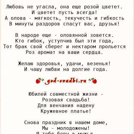
Любовь не угасла, она еще розой цветет. 

И цветет пусть всегда! 

А олова - мягкость, текучесть и гибкость 

В минуты раздоров спасут вас, друзья! 

В народе еще - оловянной зовется. 

Кто гибок, уступчив был эти года, 

Тот брак свой сберег и нектаром прольется 

Роз аромат на ваши сердца. 

Желаю здоровья, удачи, везенья! 

Юбилей совместной жизни -

Розовая свадьба!

Для венчания надену

Кружевное платье!

Снова праздник в нашем доме,

Мы - молодожены!

Я тебя беру в мужья,
