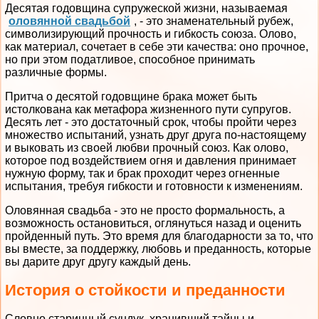
Десятая годовщина супружеской жизни, называемая
оловянной свадьбой
, - это знаменательный рубеж,
символизирующий прочность и гибкость союза. Олово,
как материал, сочетает в себе эти качества: оно прочное,
но при этом податливое, способное принимать
различные формы.
Притча о десятой годовщине брака может быть
истолкована как метафора жизненного пути супругов.
Десять лет - это достаточный срок, чтобы пройти через
множество испытаний, узнать друг друга по-настоящему
и выковать из своей любви прочный союз. Как олово,
которое под воздействием огня и давления принимает
нужную форму, так и брак проходит через огненные
испытания, требуя гибкости и готовности к изменениям.
Оловянная свадьба - это не просто формальность, а
возможность остановиться, оглянуться назад и оценить
пройденный путь. Это время для благодарности за то, что
вы вместе, за поддержку, любовь и преданность, которые
вы дарите друг другу каждый день.
История о стойкости и преданности
Словно старинный сундук, хранивший тайны и