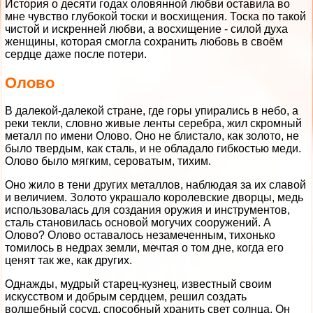
История о десяти годах оловянной любви оставила во
мне чувство глубокой тоски и восхищения. Тоска по такой
чистой и искренней любви, а восхищение - силой духа
женщины, которая смогла сохранить любовь в своём
сердце даже после потери.
Олово
В далекой-далекой стране, где горы упирались в небо, а
реки текли, словно живые ленты серебра, жил скромный
металл по имени Олово. Оно не блистало, как золото, не
было твердым, как сталь, и не обладало гибкостью меди.
Олово было мягким, сероватым, тихим.
Оно жило в тени других металлов, наблюдая за их славой
и величием. Золото украшало королевские дворцы, медь
использовалась для создания оружия и инструментов,
сталь становилась основой могучих сооружений. А
Олово? Олово оставалось незамеченным, тихонько
томилось в недрах земли, мечтая о том дне, когда его
ценят так же, как других.
Однажды, мудрый старец-кузнец, известный своим
искусством и добрым сердцем, решил создать
волшебный сосуд, способный хранить свет солнца. Он