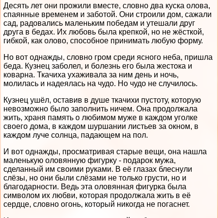
Десять лет они прожили вместе, словно два куска олова,
спаянные временем и заботой. Они строили дом, сажали
сад, радовались маленьким победам и утешали друг
друга в бедах. Их любовь была крепкой, но не жёсткой,
гибкой, как олово, способное принимать любую форму.
Но вот однажды, словно гром среди ясного неба, пришла
беда. Кузнец заболел, и болезнь его была жестока и
коварна. Ткачиха ухаживала за ним день и ночь,
молилась и надеялась на чудо. Но чудо не случилось.
Кузнец ушёл, оставив в душе ткачихи пустоту, которую
невозможно было заполнить ничем. Она продолжала
жить, храня память о любимом муже в каждом уголке
своего дома, в каждом шуршании листьев за окном, в
каждом луче солнца, падающем на пол.
И вот однажды, просматривая старые вещи, она нашла
маленькую оловянную фигурку - подарок мужа,
сделанный им своими руками. В её глазах блеснули
слёзы, но они были слёзами не только грусти, но и
благодарности. Ведь эта оловянная фигурка была
символом их любви, которая продолжала жить в её
сердце, словно огонь, который никогда не погаснет.