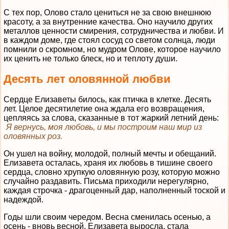
С тех пор, Олово стало цениться не за свою внешнюю
красоту, а за внутренние качества. Оно научило других
металлов ценности смирения, сотрудничества и любви. И
в каждом доме, где стоял сосуд со светом солнца, люди
помнили о скромном, но мудром Олове, которое научило
их ценить не только блеск, но и теплоту души.
Десять лет оловянной любви
Сердце Елизаветы билось, как птичка в клетке. Десять
лет. Целое десятилетие она ждала его возвращения,
цепляясь за слова, сказанные в тот жаркий летний день:
Я вернусь, моя любовь, и мы построим наш мир из
оловянных роз.
Он ушел на войну, молодой, полный мечты и обещаний.
Елизавета осталась, храня их любовь в тишине своего
сердца, словно хрупкую оловянную розу, которую можно
случайно раздавить. Письма приходили нерегулярно,
каждая строчка - драгоценный дар, наполненный тоской и
надеждой.
Годы шли своим чередом. Весна сменилась осенью, а
осень - вновь весной. Елизавета выросла, стала