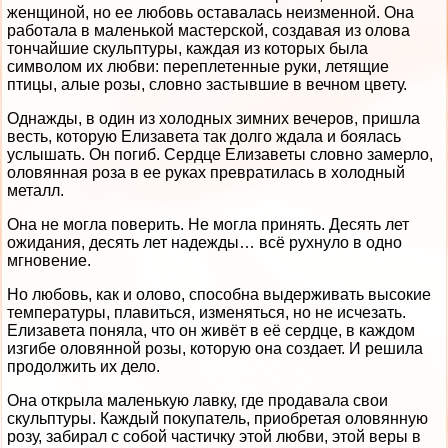
женщиной, но ее любовь оставалась неизменной. Она
работала в маленькой мастерской, создавая из олова
тончайшие скульптуры, каждая из которых была
символом их любви: переплетенные руки, летящие
птицы, алые розы, словно застывшие в вечном цвету.
Однажды, в один из холодных зимних вечеров, пришла
весть, которую Елизавета так долго ждала и боялась
услышать. Он погиб. Сердце Елизаветы словно замерло,
оловянная роза в ее руках превратилась в холодный
металл.
Она не могла поверить. Не могла принять. Десять лет
ожидания, десять лет надежды… всё рухнуло в одно
мгновение.
Но любовь, как и олово, способна выдерживать высокие
температуры, плавиться, изменяться, но не исчезать.
Елизавета поняла, что он живёт в её сердце, в каждом
изгибе оловянной розы, которую она создает. И решила
продолжить их дело.
Она открыла маленькую лавку, где продавала свои
скульптуры. Каждый покупатель, приобретая оловянную
розу, забирал с собой частичку этой любви, этой веры в