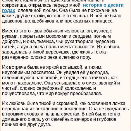
сокровища, открылась передо мной
история о десяти
годах
оловянной любви. Она была не похожа ни на
какие другие сказки, которые я слышал. В ней не было
драконов, волшебников или прекрасных принцесс.
Вместо этого - два обычных человека: он, кузнец с
руками, покрытыми мозолями и сердцем, полным
доброты, и она, ткачиха, чьи руки творили чудеса из
нитей, а душа была полна мечтательности. Их любовь
зародилась в тихой деревушке, где жизнь текла
размеренно, словно река в летнюю пору.
Их встреча была не яркой вспышкой, а тихим,
неуловимым рассветом. Он увидел её у колодца,
склонившуюся над водой, и сердце его забилось, как
молот наковальне. Она услышала его смех, звонкий и
чистый, словно серебряный колокольчик, и
почувствовала, что мир вокруг преобразился.
Их любовь была тихой и скромной, как оловянная ложка,
переданная из поколения в поколение. Она не нуждалась
в громких словах и пышных жестах. В ней было тепло
домашнего очага, уют семейных вечеров и глубокое
понимание друг друга.