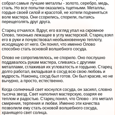
собрал самые лучшие металлы - золото, серебро, медь,
сталь. Но все попытки оказались тщетными. Металлы,
гордые своей силой и красотой, не хотели подчиняться
воле мастера. Они ссорились, спорили, пытаясь
перещеголять друг друга.
Старец отчаялся. Вдруг, его взгляд упал на скромное
Олово, тихонько лежащее в углу мастерской. Старец взял
его в руки и почувствовал необыкновенную теплоту,
исходящую от него. Он понял, что именно Олово
способно стать основой волшебного сосуда.
Олово не сопротивлялось, не спорило. Оно послушно
поддавалось рукам мастера, сливаясь с другими
металлами, сглаживая их угловатость и гордыню. Старец
долго работал, вкладывая в сосуд всю свою любовь и
мудрость. Наконец, сосуд был готов. Он был красив, но не
вычурно, а просто, естественно.
Когда солнечный свет коснулся сосуда, он засиял, словно
тысяча звезд. Свет наполнил мастерскую, озаряя ее
теплом и радостью. Старец понял, что Олово - это металл
смирения, терпения и любви. Именно эти качества
позволили ему стать основой волшебного сосуда,
хранящего свет солнца.