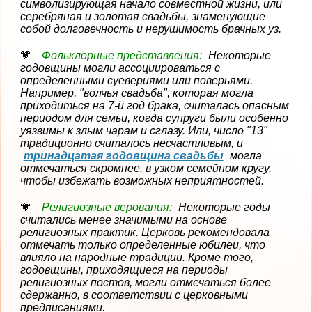
символизирующая начало совместной жизни, или
серебряная и золотая свадьбы, знаменующие
собой долговечность и нерушимость брачных уз.
Фольклорные представления:
Некоторые
годовщины могли ассоциироваться с
определенными суевериями или поверьями.
Например, "волчья свадьба", которая могла
приходиться на 7-й год брака, считалась опасным
периодом для семьи, когда супруги были особенно
уязвимы к злым чарам и сглазу. Или, число "13"
традиционно считалось несчастливым, и
тринадцатая годовщина свадьбы
могла
отмечаться скромнее, в узком семейном кругу,
чтобы избежать возможных неприятностей.
Религиозные верования:
Некоторые годы
считались менее значимыми на основе
религиозных практик. Церковь рекомендовала
отмечать только определенные юбилеи, что
влияло на народные традиции. Кроме того,
годовщины, приходящиеся на периоды
религиозных постов, могли отмечаться более
сдержанно, в соответствии с церковными
предписаниями.