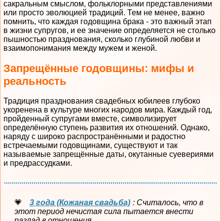
сакральным смыслом, фольклорными представлениями
или просто эволюцией традиций. Тем не менее, важно
помнить, что каждая годовщина брака - это важный этап
в жизни супругов, и ее значение определяется не столько
пышностью празднования, сколько глубиной любви и
взаимопонимания между мужем и женой.
Запрещённые годовщины: мифы и
реальность
Традиция празднования свадебных юбилеев глубоко
укоренена в культуре многих народов мира. Каждый год,
пройденный супругами вместе, символизирует
определённую ступень развития их отношений. Однако,
наряду с широко распространёнными и радостно
встречаемыми годовщинами, существуют и так
называемые запрещённые даты, окутанные суевериями
и предрассудками.
3 года (Кожаная свадьба)
: Считалось, что в
этот период нечистая сила пытается внести
разлад в отношения.