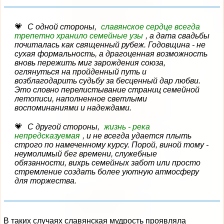
С одной стороны,
славянское сердце всегда
трепетно хранило семейные узы
, а дата свадьбы
почиталась как священный рубеж. Годовщина - не
сухая формальность, а драгоценная возможность
вновь пережить миг зарождения союза,
оглянуться на пройденный путь и
возблагодарить судьбу за бесценный дар любви.
Это словно перелистывание страниц семейной
летописи, наполненное светлыми
воспоминаниями и надеждами.
С другой стороны,
жизнь - река
непредсказуемая
, и не всегда удается плыть
строго по намеченному курсу. Порой, виной тому -
неумолимый бег времени, служебные
обязанности, вихрь семейных забот или просто
стремление создать более уютную атмосферу
для торжества.
В таких случаях славянская мудрость проявляла