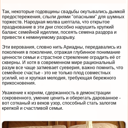
Так, некоторые годовщины свадьбы окутывались дымкой
предостережения, слыли днями "опасными" для шумных
торжеств. Народная молва шептала, что открытое
празднование в эти дни способно нарушить хрупкий
баланс семейной идиллии, посеять семена раздора и
привести к неминуемому разрыву.
Эти верования, словно нить Ариадны, передавались из
поколения в поколение, отражая глубинное понимание
ценности семьи и страстное стремление оградить её от
скверны. И хотя в современном мире рациональный
разум все чаще затмевает суеверия, важно помнить, что
семейное счастье - это не только плод совместных
усилий, но и хрупкая мелодия, требующая бережного
прикосновения.
Уважение к корням, сдержанность в демонстрации
сокровенного, умение ценить и оберегать дарованное -
вот сотканый из веков узор, способный стать залогом
крепкой и счастливой семьи.