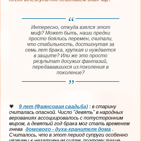
Интересно, откуда взялся этот
миф? Может быть, наши предки
просто боялись перемен, считали,
что стабильность, достигнутая за
семь лет брака, хрупкая и нуждается
в защите? Или же это просто
результат досужих фантазий,
передававшихся из поколения в
поколение?
9 лет (Фаянсовая свадьба)
: в старину
считалась опасной. Число "девять" в народных
верованиях ассоциировалось с потусторонним
миром, а девятый год брака мог стать временем
гнева
домового - духа-хранителя дома
.
Считалось, что в этот период супруги особенно
уязвимы к негативным силам, поэтому лучше