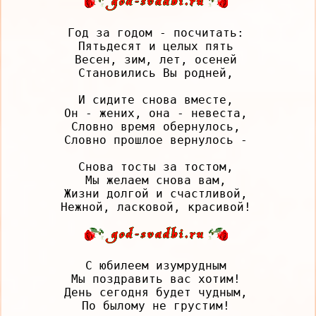
Год за годом - посчитать:

Пятьдесят и целых пять

Весен, зим, лет, осеней

Становились Вы родней,

И сидите снова вместе,

Он - жених, она - невеста,

Словно время обернулось,

Словно прошлое вернулось -

Снова тосты за тостом,

Мы желаем снова вам,

Жизни долгой и счастливой,

С юбилеем изумрудным

Мы поздравить вас хотим!

День сегодня будет чудным,

По былому не грустим!
