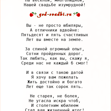
На веселой, многолюдной,

Вы - не просто юбиляры,

А отличники вдвойне:

Пятьдесят и пять счастливых

Лет вы вместе на земле.

За спиной огромный опыт,

Сотни пройденных дорог.

Так любить, как вы, скажу я,

Среди нас не каждый б смог!

И в связи с такою датой

Я хочу вам пожелать

Жить достойно и богато

Лет еще так сорок пять.

Не старея, не болея,

Не угасла искра чтоб,

И столетним юбилеем
