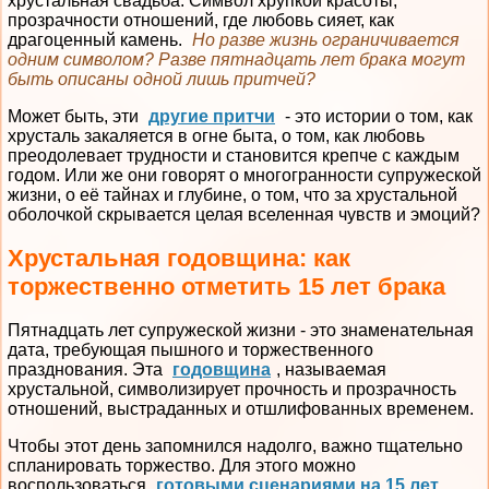
хрустальная свадьба. Символ хрупкой красоты,
прозрачности отношений, где любовь сияет, как
драгоценный камень.
Но разве жизнь ограничивается
одним символом? Разве пятнадцать лет брака могут
быть описаны одной лишь притчей?
Может быть, эти
другие притчи
- это истории о том, как
хрусталь закаляется в огне быта, о том, как любовь
преодолевает трудности и становится крепче с каждым
годом. Или же они говорят о многогранности супружеской
жизни, о её тайнах и глубине, о том, что за хрустальной
оболочкой скрывается целая вселенная чувств и эмоций?
Хрустальная годовщина: как
торжественно отметить 15 лет брака
Пятнадцать лет супружеской жизни - это знаменательная
дата, требующая пышного и торжественного
празднования. Эта
годовщина
, называемая
хрустальной, символизирует прочность и прозрачность
отношений, выстраданных и отшлифованных временем.
Чтобы этот день запомнился надолго, важно тщательно
спланировать торжество. Для этого можно
воспользоваться
готовыми сценариями на 15 лет