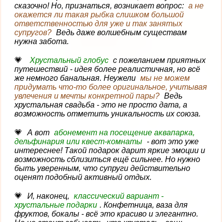
сказочно! Но, признаться, возникает вопрос:
а не
окажется ли такая рыбка слишком большой
ответственностью для уже и так занятых
супругов?
Ведь даже волшебным существам
нужна забота.
Хрустальный глобус
с пожеланием приятных
путешествий - идея более реалистичная, но всё
же немного банальная. Неужели
мы не можем
придумать что-то более оригинальное, учитывая
увлечения и мечты конкретной пары?
Ведь
хрустальная свадьба - это не просто дата, а
возможность отметить уникальность их союза.
А вот
абонемент на посещение аквапарка,
дельфинария или квест-комнаты
- вот это уже
интереснее! Такой подарок дарит яркие эмоции и
возможность сблизиться ещё сильнее. Но нужно
быть уверенным, что супруги действительно
оценят подобный активный отдых.
И, наконец,
классический вариант -
хрустальные подарки
. Конфетница, ваза для
фруктов, бокалы - всё это красиво и элегантно.