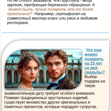
Но не стоит забывать, что хрусталь - вещь
хрупкая, требующая бережного обращения. А
может быть, лучше подарить что-то более
практичное?
Например, сертификат на
совместный мастер-класс или ужин в любимом
ресторане.
Что еще
можно
подарить
на 15 лет
со дня
свадьбы?
Выбор
подарка на
такую
знаменательную дату требует особого внимания.
Помимо традиционных хрустальных изделий,
существует множество других оригинальных и
памятных презентов, которые порадуют супругов.