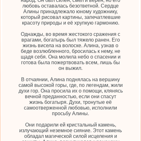
народ. Он был силён, смел и верен, но его
любовь оставалась безответной. Сердце
Алины принадлежало юному художнику,
который рисовал картины, запечатлевшие
красоту природы и её хрупкую гармонию.
Однажды, во время жестокого сражения с
врагами, богатырь был тяжело ранен. Его
жизнь висела на волоске. Алина, узнав о
беде возлюбленного, бросилась к нему, не
щадя себя. Она молила небо о спасении и
готова была пожертвовать всем, лишь бы
он выжил.
В отчаянии, Алина поднялась на вершину
самой высокой горы, где, по легендам, жили
духи гор. Она просила их о помощи, клянясь
вечной преданностью, если они спасут
жизнь богатыря. Духи, тронутые её
самоотверженной любовью, исполнили
просьбу Алины.
Они подарили ей кристальный камень,
излучающий неземное сияние. Этот камень
обладал магической силой исцеления и