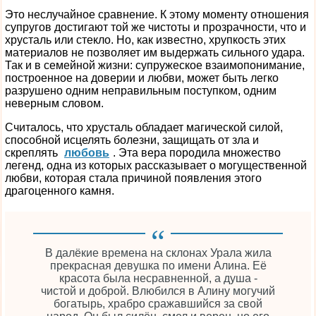
Это неслучайное сравнение. К этому моменту отношения
супругов достигают той же чистоты и прозрачности, что и
хрусталь или стекло. Но, как известно, хрупкость этих
материалов не позволяет им выдержать сильного удара.
Так и в семейной жизни: супружеское взаимопонимание,
построенное на доверии и любви, может быть легко
разрушено одним неправильным поступком, одним
неверным словом.
Считалось, что хрусталь обладает магической силой,
способной исцелять болезни, защищать от зла и
скреплять
любовь
. Эта вера породила множество
легенд, одна из которых рассказывает о могущественной
любви, которая стала причиной появления этого
драгоценного камня.
В далёкие времена на склонах Урала жила
прекрасная девушка по имени Алина. Её
красота была несравненной, а душа -
чистой и доброй. Влюбился в Алину могучий
богатырь, храбро сражавшийся за свой