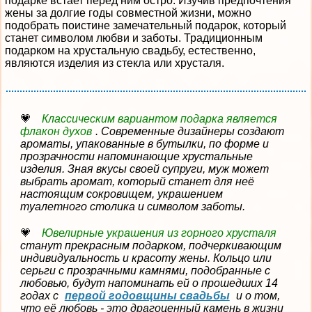
подарке встает перед ним остро. Изучив предпочтения
жены за долгие годы совместной жизни, можно
подобрать поистине замечательный подарок, который
станет символом любви и заботы. Традиционным
подарком на хрустальную свадьбу, естественно,
являются изделия из стекла или хрусталя.
Классическим вариантом подарка является
флакон духов
. Современные дизайнеры создают
ароматы, упакованные в бутылки, по форме и
прозрачности напоминающие хрустальные
изделия. Зная вкусы своей супруги, муж может
выбрать аромат, который станет для неё
настоящим сокровищем, украшением
туалетного столика и символом заботы.
Ювелирные украшения из горного хрусталя
станут прекрасным подарком, подчеркивающим
индивидуальность и красоту жены. Кольцо или
серьги с прозрачными камнями, подобранные с
любовью, будут напоминать ей о прошедших 14
годах с
первой годовщины свадьбы
и о том,
что её любовь - это драгоценный камень в жизни