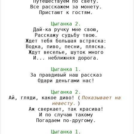
Путешествуем по свету.

Все расскажем за монету.

Пристают к гостям.

Цыганка 2.
Дай-ка ручку мне свою,

Расскажу судьбу твою.

Ждет тебя большая встряска:

Водка, пиво, песни, пляска.

Ждут веселье, шуток много

И... неближняя дорога.

Цыганка 1.
За правдивый наш рассказ

Одари деньгами нас!

Цыганка 2.
Ай, гляди, какое диво! (
Показывает на 
невесту.
)

Аж сверкает, так красива!

И по случаю такому

Погадаем по-другому.

Цыганка 1.