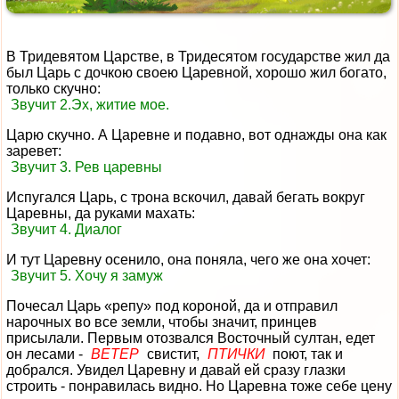
В Тридевятом Царстве, в Тридесятом государстве жил да
был Царь с дочкою своею Царевной, хорошо жил богато,
только скучно:
Звучит 2.Эх, житие мое.
Царю скучно. А Царевне и подавно, вот однажды она как
заревет:
Звучит 3. Рев царевны
Испугался Царь, с трона вскочил, давай бегать вокруг
Царевны, да руками махать:
Звучит 4. Диалог
И тут Царевну осенило, она поняла, чего же она хочет:
Звучит 5. Хочу я замуж
Почесал Царь «репу» под короной, да и отправил
нарочных во все земли, чтобы значит, принцев
присылали. Первым отозвался Восточный султан, едет
он лесами -
ВЕТЕР
свистит,
ПТИЧКИ
поют, так и
добрался. Увидел Царевну и давай ей сразу глазки
строить - понравилась видно. Но Царевна тоже себе цену