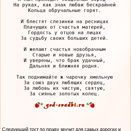
На руках, как знак любви бескрайней

Кольца обручальные горят.

И блестят слезинки на ресницах

Плачущих от счастья матерей,

Гордость у отцов на лицах

За судьбу своих больших детей.

И желают счастья новобрачным

Старые и новые друзья,

И уверены, что брак удачный,

Дальняя и ближняя родня.

Так поднимайте ж чарочку хмельную

За союз двух любящих сердец,

За любовь их чистую, святую,

Следующий тост по праву звучит для самых дорогих и