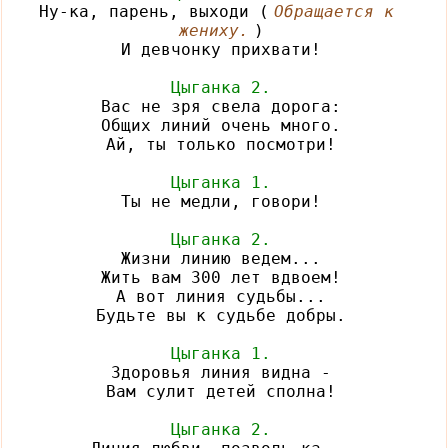
Ну-ка, парень, выходи (
Обращается к 
жениху.
)

И девчонку прихвати!

Цыганка 2.
Вас не зря свела дорога:

Общих линий очень много.

Ай, ты только посмотри!

Цыганка 1.
Ты не медли, говори!

Цыганка 2.
Жизни линию ведем...

Жить вам 300 лет вдвоем!

А вот линия судьбы...

Будьте вы к судьбе добры.

Цыганка 1.
Здоровья линия видна -

Вам сулит детей сполна!

Цыганка 2.