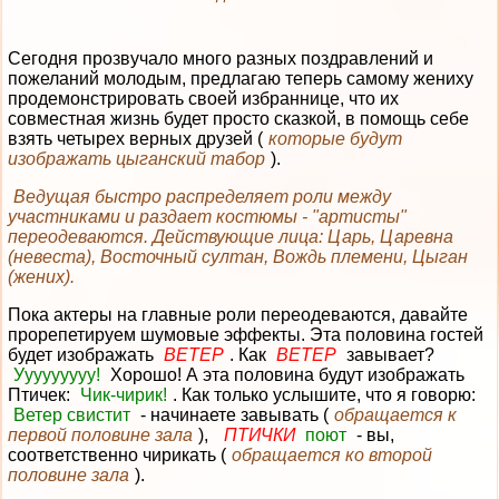
Сегодня прозвучало много разных поздравлений и
пожеланий молодым, предлагаю теперь самому жениху
продемонстрировать своей избраннице, что их
совместная жизнь будет просто сказкой, в помощь себе
взять четырех верных друзей (
которые будут
изображать цыганский табор
).
Ведущая быстро распределяет роли между
участниками и раздает костюмы - "артисты"
переодеваются. Действующие лица: Царь, Царевна
(невеста), Восточный султан, Вождь племени, Цыган
(жених).
Пока актеры на главные роли переодеваются, давайте
прорепетируем шумовые эффекты. Эта половина гостей
будет изображать
ВЕТЕР
. Как
ВЕТЕР
завывает?
Ууууууууу!
Хорошо! А эта половина будут изображать
Птичек:
Чик-чирик!
. Как только услышите, что я говорю:
Ветер свистит
- начинаете завывать (
обращается к
первой половине зала
),
ПТИЧКИ
поют
- вы,
соответственно чирикать (
обращается ко второй
половине зала
).