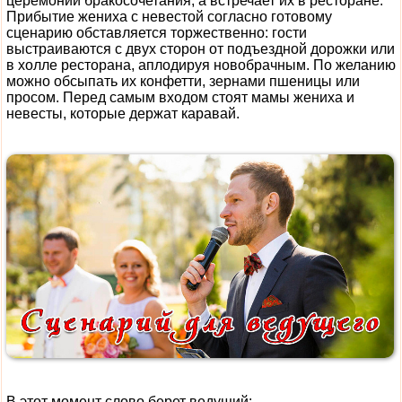
церемонии бракосочетания, а встречает их в ресторане.
Прибытие жениха с невестой согласно готовому
сценарию обставляется торжественно: гости
выстраиваются с двух сторон от подъездной дорожки или
в холле ресторана, аплодируя новобрачным. По желанию
можно обсыпать их конфетти, зернами пшеницы или
просом. Перед самым входом стоят мамы жениха и
невесты, которые держат каравай.
В этот момент слово берет ведущий: