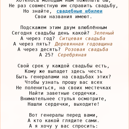
Хотелось молодым нам пожелать бы,

Не раз совместную им справить свадьбу,

Но знайте, 
свадебные юбилеи
Свои названия имеют.

Подскажем этим двум влюблённым

Сегодня свадьбы день какой? 
Зеленый
А через год? 
Ситцевая свадьба
А через пять? 
Деревянная годовщина
А через десять? 
Розовая свадьба
А 25? 
Серебряная
Свой срок у каждой свадьбы есть,

Кому же выпадет здесь честь

Быть генералами на свадьбах этих?

Чтобы узнать прошу вас всех

Не полениться, на своих местечках

Найти заветные сердечки.

Внимательнее стулья осмотрите,

Нашли сердечки, выходите!

Вот генералы перед вами,

А кто какой глядите сами.

А я хочу у вас спросить:
