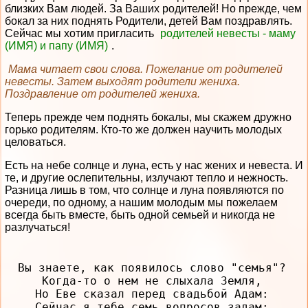
близких Вам людей. За Ваших родителей! Но прежде, чем
бокал за них поднять Родители, детей Вам поздравлять.
Сейчас мы хотим пригласить
родителей невесты - маму
(ИМЯ) и папу (ИМЯ)
.
Мама читает свои слова. Пожелание от родителей
невесты. Затем выходят родители жениха.
Поздравление от родителей жениха.
Теперь прежде чем поднять бокалы, мы скажем дружно
горько родителям. Кто-то же должен научить молодых
целоваться.
Есть на небе солнце и луна, есть у нас жених и невеста. И
те, и другие ослепительны, излучают тепло и нежность.
Разница лишь в том, что солнце и луна появляются по
очереди, по одному, а нашим молодым мы пожелаем
всегда быть вместе, быть одной семьей и никогда не
разлучаться!
Вы знаете, как появилось слово "семья"?

Когда-то о нем не слыхала Земля,

Но Еве сказал перед свадьбой Адам:

Сейчас я тебе семь вопросов задам:
