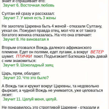
знает и спрашивает его:
Звучит 6. Восточная любовь
Султан ей сразу и рассказал:
Звучит 7. У меня есть 3 жены
Не захотела Царевна быть 4 женой - отказали Султану,
уехал он. Пожурил правда отец, мол что ж от такого
богатого жениха отказалась. На что она отвечает:
Звучит 8. Не виноватая я
Вторым отозвался Вождь далекого африканского
племени. Едет он полями, едет лугами, а вокруг
ВЕТЕР
шумит.
ПТИЧКИ
поют. Подъезжает! Батюшка-Царь давай
с ним знакомиться:
Звучит 9. Шоколадный заяц
Царь, прям, обалдел:
Звучит 10. Что это было?
А Вождь так и кружит вокруг Царевны, та недовольно
фыркает, а чудной Вождь не унимается, уже целоваться
лезет:
Звучит 11. Целуй меня, целуй.
Не понравилось это строптивой Царевне - отказали и