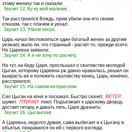
этому жениху так и сказали:
Звучит 12. Ку-ку мой мальчик.
Так расстроился Вождь, прям убили они его своим
отказом, так с плачем и уехал:
Звучит 13. Убили негра.
Царь начал беспокоиться один богатый жених за другим
уезжает, мало ли, что странный - расчет-то, прежде всего.
Но Царевна заявила:
Звучит 14. А я не хочу по расчету.
Но тут, на беду Царя, прослышал о сватовстве молодой
Цыган, которому Царевна уж давно нравилась, решил он
выкрасть ее и положить сватовству конец. Царь, конечно,
расстроился:
Звучит 15. На самом интересном.
Сел Цыган на коня и поскакал. Быстро скачет,
ВЕТЕР
шумит.
ПТИЧКИ
поют. Подъезжает к царскому дворцу,
достает гитару, и давать петь, Царя дразнить:
Звучит 16. Цыганская
А Царевна, недолго думая, сама выбегает и к Цыгану в
объятья, понравился он ей с первого взгляда.