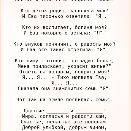
Кто деток родит, королева моя?

И Ева тихонько ответила: "Я".

Кто их воспитает, богиня моя?

И Ева покорно ответила: "Я".

Кто внуков понянчит, о радость моя?

И Ева все также ответила: "Я".

Кто пищу сготовит, погладит белье,

Меня приласкает, украсит жилье?"

Ответь на вопросы, подруга моя!

Я... Я... - Тихо молвила Ева,

Я... Я...

Сказала она знаменитых семь "Я".

Вот так на земле появилась семья.

Дорогие _______ и _________!

Мира, согласья и радости вам,

Счастье, ненастье все пополам.

Доброй улыбкой, добрым вином,
