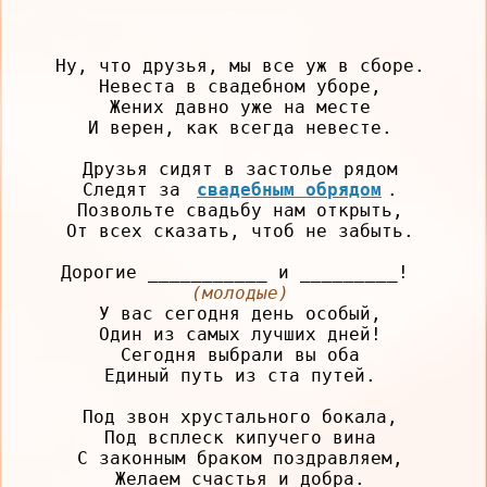
Ну, что друзья, мы все уж в сборе.

Невеста в свадебном уборе,

Жених давно уже на месте

И верен, как всегда невесте.

Друзья сидят в застолье рядом

Следят за 
свадебным обрядом
.

Позвольте свадьбу нам открыть,

От всех сказать, чтоб не забыть.

Дорогие ___________ и _________! 
(молодые)
У вас сегодня день особый,

Один из самых лучших дней!

Сегодня выбрали вы оба

Единый путь из ста путей.

Под звон хрустального бокала,

Под всплеск кипучего вина

С законным браком поздравляем,

Желаем счастья и добра.
