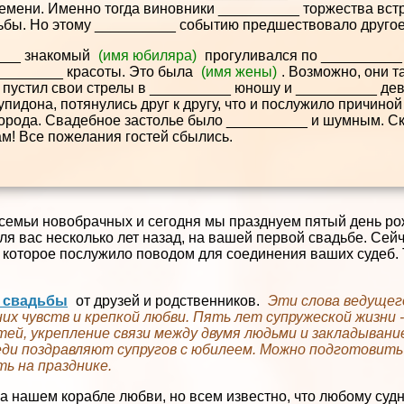
емени. Именно тогда виновники __________ торжества встр
дьбы. Но этому __________ событию предшествовало другое
___ знакомый
(имя юбиляра)
прогуливался по __________ 
_________ красоты. Это была
(имя жены)
. Возможно, они т
 пустил свои стрелы в __________ юношу и __________ дев
пидона, потянулись друг к другу, что и послужило причиной
орода. Свадебное застолье было __________ и шумным. С
м! Все пожелания гостей сбылись.
семьи новобрачных и сегодня мы празднуем пятый день ро
я вас несколько лет назад, на вашей первой свадьбе. Сейч
, которое послужило поводом для соединения ваших судеб. 
т свадьбы
от друзей и родственников.
Эти слова ведущег
х чувств и крепкой любви. Пять лет супружеской жизни 
ей, укрепление связи между двумя людьми и закладыван
реди поздравляют супругов с юбилеем. Можно подготовит
ь на празднике.
 нашем корабле любви, но всем известно, что любому судн