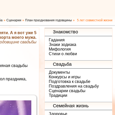
ба
Сценарии
План празднования годовщины
5 лет совместной жизни
Знакомство
яти. А я вот уже 5
порта моего мужа.
Гадания
одовщине свадьбы
Знаки зодиака
Мифология
Стихи о любви
Свадьба
ьняная свадьбы
Документы
Конкурсы и игры
ол праздника,
Подготовка к свадьбе
Поздравления на свадьбу
Сценарии свадьбы
Традиции
Семейная жизнь
Здоровье