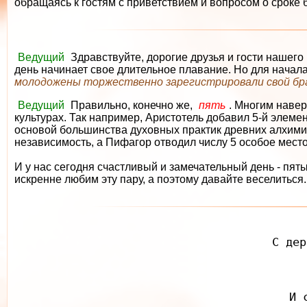
обращаясь к гостям с приветствием и вопросом о сроке
Ведущий
Здравствуйте, дорогие друзья и гости нашего 
день начинает свое длительное плавание. Но для начала
молодожены торжественно зарегистрировали свой бр
Ведущий
Правильно, конечно же,
пять
. Многим навер
культурах. Так например, Аристотель добавил 5-й элемент
основой большинства духовных практик древних алхими
независимость, а Пифагор отводил числу 5 особое место
И у нас сегодня счастливый и замечательный день - пят
искренне любим эту пару, а поэтому давайте веселиться.
С дер
И 