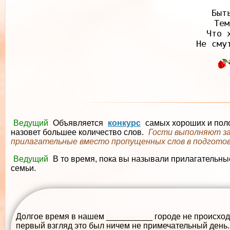
Быт
Тем
Что 
Ведущий
Объявляется
конкурс
самых хороших и поло
назовет большее количество слов.
Гости выполняют за
прилагательные вместо пропущенных слов в подготов
Ведущий
В то время, пока вы называли прилагательны
семьи.
Долгое время в нашем __________ городе не происход
первый взгляд это был ничем не примечательный день.