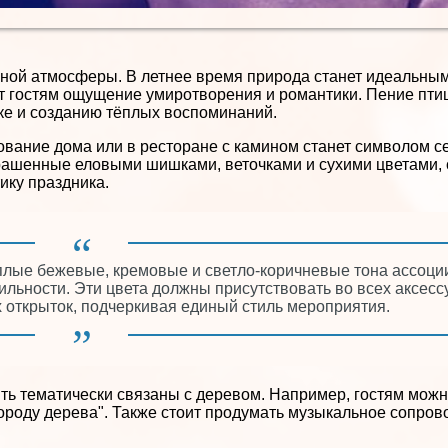
жной атмосферы. В летнее время природа станет идеальны
т гостям ощущение умиротворения и романтики. Пение птиц
ке и созданию тёплых воспоминаний.
вание дома или в ресторане с камином станет символом се
крашенные еловыми шишками, веточками и сухими цветами, 
ику праздника.
плые бежевые, кремовые и светло-коричневые тона ассоци
льности. Эти цвета должны присутствовать во всех аксессу
х открыток, подчеркивая единый стиль мероприятия.
быть тематически связаны с деревом. Например, гостям мож
породу дерева". Также стоит продумать музыкальное сопров