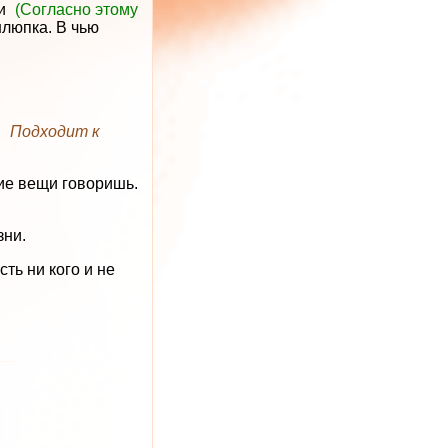
ки
(Согласно этому
люпка. В чью
.
Подходит к
ие вещи говоришь.
зни.
сть ни кого и не