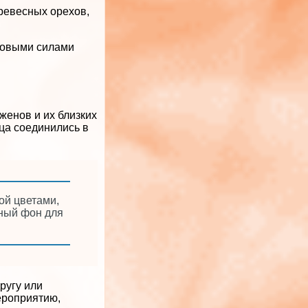
ревесных орехов,
 новыми силами
женов и их близких
дца соединились в
ой цветами,
ьный фон для
ругу или
ероприятию,