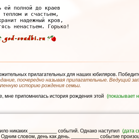
ь ей полной до краев

 теплом и счастьем,

хранит надежный кров,

жительных прилагательных для наших юбиляров. Победител
дание, поочередно называя прилагательные. Ведущий з
ленную историю рождения семьи.
е, мне припомнилась история рождения этой
(показывает 
ило никаких __________ событий. Однако наступил
(дата 
 Одним словом, день как день. __________ событие произ