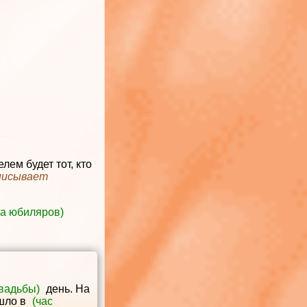
ем будет тот, кто
аписывает
на юбиляров)
свадьбы)
день. На
ошло в
(час