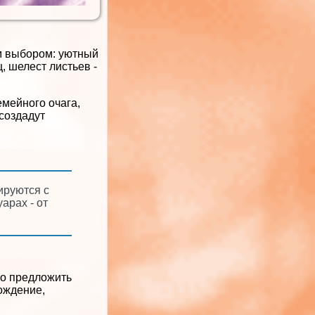
м выбором: уютный
, шелест листьев -
мейного очага,
создадут
ируются с
арах - от
но предложить
ождение,