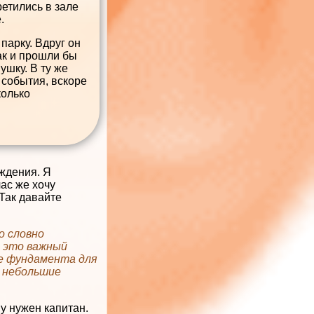
етились в зале
.
парку. Вдруг он
ак и прошли бы
ушку. В ту же
 события, вскоре
колько
ждения. Я
ас же хочу
Так давайте
о словно
- это важный
ие фундамента для
ь небольшие
у нужен капитан.