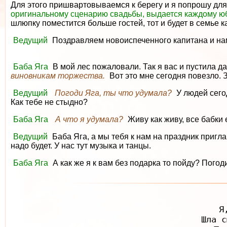
Для этого пришвартовываемся к берегу и я попрошу для
оригинальному сценарию свадьбы, выдается каждому юб
шлюпку поместится больше гостей, тот и будет в семье к
Ведущий
Поздравляем новоиспеченного капитана и нам 
Баба Яга
В мой лес пожаловали. Так я вас и пустила д
виновникам торжества.
Вот это мне сегодня повезло. 
Ведущий
Погоди Яга, ты что удумала?
У людей сего
Как тебе не стыдно?
Баба Яга
А что я удумала?
Живу как живу, все бабки е
Ведущий
Баба Яга, а мы тебя к нам на праздник приг
надо будет. У нас тут музыка и танцы.
Баба Яга
А как же я к вам без подарка то пойду? Погод
Я
Шла с