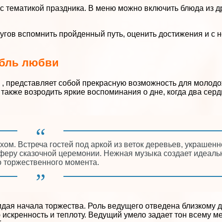
с тематикой праздника. В меню можно включить блюда из д
угов вспомнить пройденный путь, оценить достижения и с
абль любви
, представляет собой прекрасную возможность для молодо
также возродить яркие воспоминания о дне, когда два сер
ом. Встреча гостей под аркой из веток деревьев, украшенн
сферу сказочной церемонии. Нежная музыка создает идеал
о торжественного момента.
дая начала торжества. Роль ведущего отведена близкому д
 искренность и теплоту. Ведущий умело задает тон всему м