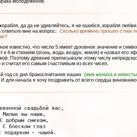
 брака молодоженов.
корабля, да да не удивляйтесь, я не ошибся, корабля любви,
 ответьте мне на вопрос:
Сколько времени прошло с тех по
ак?
ное известно, что число 5 имеет духовное значение и симв
 к 4-м стихиям (огонь, вода, воздух, земля) и назвал его эф
ков. Поэтому древние приписывали этому числу непредска
 и считал его самым счастливым из всех чисел.
ый год со дня бракосочетания наших
(имя жениха и невесты
 И для начала я хочу поздравить от всего сердца виновнико
евянной свадьбой вас,

Милые вы наши,

С добрым смехом,

С блеском глаз

с подарком - чашей.
