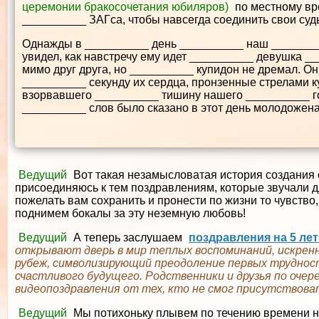
церемонии бракосочетания юбиляров)
по местному вр
__________ ЗАГса, чтобы навсегда соединить свои су
Однажды в __________ день __________ наш _______
увидел, как навстречу ему идет __________ девушка _
мимо друг друга, но __________ купидон не дремал. Он
__________ секунду их сердца, пронзенные стрелами ку
взорвавшего __________ тишину нашего __________ г
__________ слов было сказано в этот день молодожена
Ведущий
Вот такая незамысловатая история создания 
присоединяюсь к тем поздравлениям, которые звучали дл
пожелать вам сохранить и пронести по жизни то чувство
поднимем бокалы за эту неземную любовь!
Ведущий
А теперь заслушаем
поздравления на 5 ле
открывают дверь в мир теплых воспоминаний, искренни
рубеж, символизирующий преодоление первых трудност
счастливого будущего. Родственники и друзья по оче
видеопоздравления от тех, кто не смог присутствоват
Ведущий
Мы потихоньку плывем по течению времени на