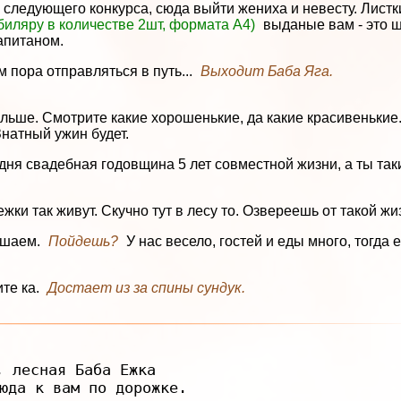
 следующего конкурса, сюда выйти жениха и невесту. Лист
иляру в количестве 2шт, формата А4)
выданые вам - это ш
апитаном.
пора отправляться в путь...
Выходит Баба Яга.
альше. Смотрите какие хорошенькие, да какие красивенькие
Знатный ужин будет.
дня свадебная годовщина 5 лет совместной жизни, а ты так
жки так живут. Скучно тут в лесу то. Озвереешь от такой жи
лашаем.
Пойдешь?
У нас весело, гостей и еды много, тогда е
ите ка.
Достает из за спины сундук.
, лесная Баба Ежка

юда к вам по дорожке.
