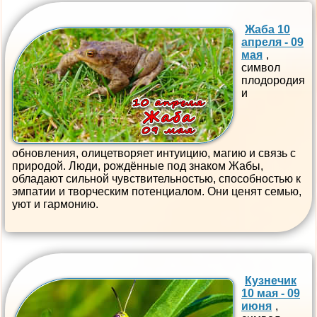
Жаба 10
апреля - 09
мая
,
символ
плодородия
и
обновления, олицетворяет интуицию, магию и связь с
природой. Люди, рождённые под знаком Жабы,
обладают сильной чувствительностью, способностью к
эмпатии и творческим потенциалом. Они ценят семью,
уют и гармонию.
Кузнечик
10 мая - 09
июня
,