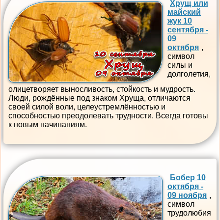
Хрущ или
майский
жук 10
сентября -
09
октября
,
символ
силы и
долголетия,
олицетворяет выносливость, стойкость и мудрость.
Люди, рождённые под знаком Хруща, отличаются
своей силой воли, целеустремлённостью и
способностью преодолевать трудности. Всегда готовы
к новым начинаниям.
Бобер 10
октября -
09 ноября
,
символ
трудолюбия