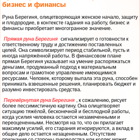
бизнес и финансы
Руна Берегиня, олицетворяющая женское начало, защиту
и плодородие, в контексте гадания на работу, бизнес и
финансы приобретает многогранное значение.
Прямая руна Берегиня
сигнализирует о готовности к
ответственному труду и достижению поставленных
целей. Она символизирует период стабильной, пусть и
иногда напряжённой работы. В финансовом плане
прямая Берегиня указывает на умение распоряжаться
деньгами, продуманный подход к материальным
вопросам и грамотное управление имеющимися
ресурсами. Человек, которому выпала эта руна, способен
принимать взвешенные решения, планировать бюджет и
разумно инвестировать средства.
Перевёрнутая руна Берегиня
, к сожалению, рисует
более пессимистичную картину. Она олицетворяет
ситуацию тяжёлой, бесконечной и бесплодной работы,
когда усилия человека остаются незамеченными и
переоцененными. Несмотря на то, что он прилагает
максимум усилий, его старания игнорируются, а вклад в
общее дело остается незацененным. Отсутствие
признания со стороны руководства или коллег может