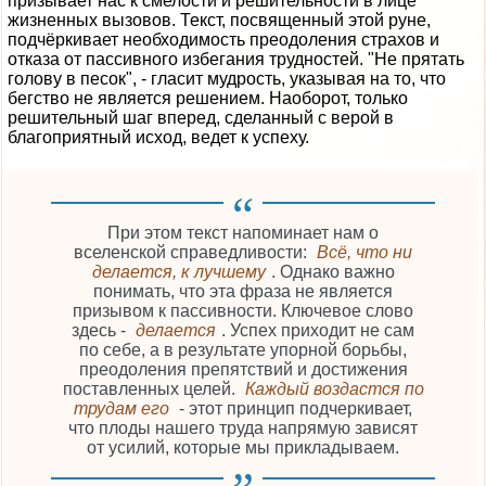
призывает нас к смелости и решительности в лице
жизненных вызовов. Текст, посвященный этой руне,
подчёркивает необходимость преодоления страхов и
отказа от пассивного избегания трудностей. "Не прятать
голову в песок", - гласит мудрость, указывая на то, что
бегство не является решением. Наоборот, только
решительный шаг вперед, сделанный с верой в
благоприятный исход, ведет к успеху.
При этом текст напоминает нам о
вселенской справедливости:
Всё, что ни
делается, к лучшему
. Однако важно
понимать, что эта фраза не является
призывом к пассивности. Ключевое слово
здесь -
делается
. Успех приходит не сам
по себе, а в результате упорной борьбы,
преодоления препятствий и достижения
поставленных целей.
Каждый воздастся по
трудам его
- этот принцип подчеркивает,
что плоды нашего труда напрямую зависят
от усилий, которые мы прикладываем.