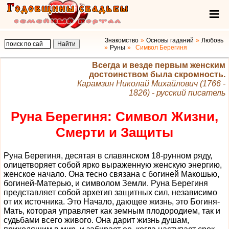
Знакомство
Основы гаданий
Любовь
Руны
Символ Берегиня
Всегда и везде первым женским
достоинством была скромность.
Карамзин Николай Михайлович (1766 -
1826) - русский писатель
Руна Берегиня: Символ Жизни,
Смерти и Защиты
Руна Берегиня, десятая в славянском 18-рунном ряду,
олицетворяет собой ярко выраженную женскую энергию,
женское начало. Она тесно связана с богиней Макошью,
богиней-Матерью, и символом Земли. Руна Берегиня
представляет собой архетип защитных сил, независимо
от их источника. Это Начало, дающее жизнь, это Богиня-
Мать, которая управляет как земным плодородием, так и
судьбами всего живого. Она дарит жизнь душам,