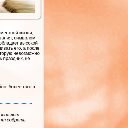
вместной жизни,
звания, символом
 обладает высокой
ивать его, а после
которую невозможно
ь праздник, не
но, более того в
позволяют
ант собрать