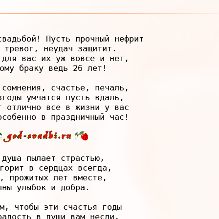
свадьбой! Пусть прочный нефрит

 тревог, неудач защитит.

 для вас их уж вовсе и нет,

ому браку ведь 26 лет!

 сомнения, счастье, печаль,

згоды умчатся пусть вдаль,

т отлично все в жизни у вас

 душа пылает страстью,

горит в сердцах всегда,

, прожитых лет вместе,

лны улыбок и добра.

м, чтобы эти счастья годы

радость в души вам несли,
