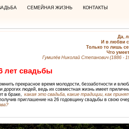
ВАДЬБА
СЕМЕЙНАЯ ЖИЗНЬ
КОНТАКТЫ
Да, 
И в любви 
Только то лишь с
Что умее
Гумилёв Николай Степанович (1886 - 19
6 лет свадьбы
помнить прекрасное время молодости, беззаботности и влю
и дорогих людей, ведь их совместная жизнь имеет приличны
ет в браке,
какая это свадьба, какие традиции, как приня
получив приглашение на 26 годовщину свадьбы в свою оче
тва?