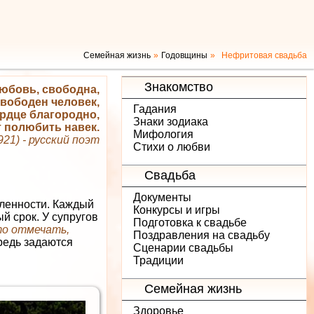
Семейная жизнь
Годовщины
Нефритовая свадьба
Знакомство
любовь, свободна,
свободен человек,
Гадания
ердце благородно,
Знаки зодиака
т полюбить навек.
Мифология
21) - русский поэт
Стихи о любви
Свадьба
Документы
бленности. Каждый
Конкурсы и игры
й срок. У супругов
Подготовка к свадьбе
то отмечать,
Поздравления на свадьбу
редь задаются
Сценарии свадьбы
Традиции
Семейная жизнь
Здоровье