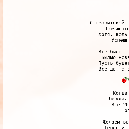
С нефритовой 
Семью от
Хотя, ведь
Успешн
Все было -
Былые нев
Пусть буде
Когда
Любовь 
Все 26
По
Желаем ва
Тепло и 