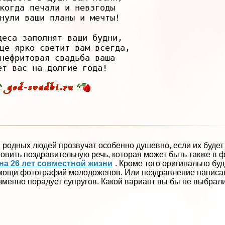
когда печали и невзгоды

нули ваши планы и мечты!

деса заполнят ваши будни,

це ярко светит вам всегда,

нефритовая свадьба ваша

и родных людей прозвучат особенно душевно, если их буде
овить поздравительную речь, которая может быть также в 
на 26 лет совместной жизни
. Кроме того оригинально бу
омощи фотографий молодоженов. Или поздравление написан
менно порадует супругов. Какой вариант вы бы не выбрали