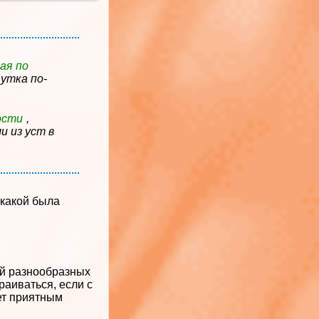
ая по
 утка по-
ости
,
и из уст в
 какой была
ой разнообразных
аиваться, если с
дет приятным