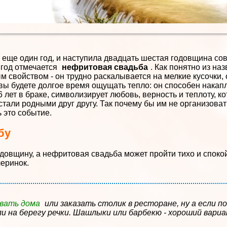
 еще один год, и наступила двадцать шестая годовщина со
 год отмечается
нефритовая свадьба
. Как понятно из на
 свойством - он трудно раскалывается на мелкие кусочки,
 вы будете долгое время ощущать тепло: он способен накапл
6 лет в браке, символизирует любовь, верность и теплоту, 
стали родными друг другу. Так почему бы им не организоват
 это событие.
бу
овщину, а нефритовая свадьба может пройти тихо и спокой
черинок.
вать дома
или заказать столик в ресторане, ну а если 
ли на берегу речки. Шашлыки или барбекю - хороший вари