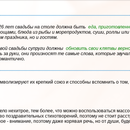
26 лет свадьбы на столе должна быть
еда, приготовленн
вощами, блюда из рыбы и морепродуктов, суши, роллы или
м праздника, но и гостям.
вой свадьбы супруги должны
обновить свои клятвы верн
 за руки, они произносят те самые слова, которые звучал
романтично.
мволизируют их крепкий союз и способны вспомнить о том,
ело нехитрое, тем более, что можно воспользоваться масс
 поздравительных стихотворений, поэтому не стоит расстр
ое - внимание, поэтому даже корявая речь, но от души, бу