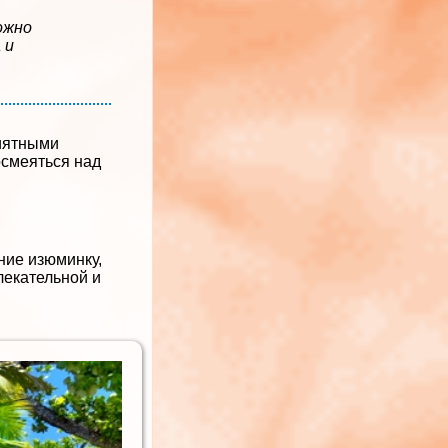
ожно
 и
риятными
осмеяться над
ние изюминку,
лекательной и