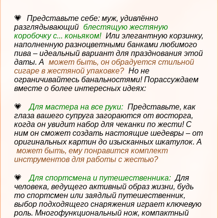
Представьте себе: муж, удивлённо
разглядывающий
блестящую жестяную
коробочку с... коньяком!
Или элегантную корзинку,
наполненную разноцветными банками любимого
пива – идеальный вариант для празднования этой
даты. А
может быть, он обрадуется стильной
сигаре в жестяной упаковке?
Но не
ограничивайтесь банальностями! Порассуждаем
вместе о более интересных идеях:
Для мастера на все руки:
Представьте, как
глаза вашего супруга загораются от восторга,
когда он увидит набор для чеканки по жести! С
ним он сможет создать настоящие шедевры – от
оригинальных картин до изысканных шкатулок. А
может быть, ему понравится комплект
инструментов для работы с жестью?
Для спортсмена и путешественника:
Для
человека, ведущего активный образ жизни, будь
то спортсмен или заядлый путешественник,
выбор подходящего снаряжения играет ключевую
роль. Многофункциональный нож, компактный