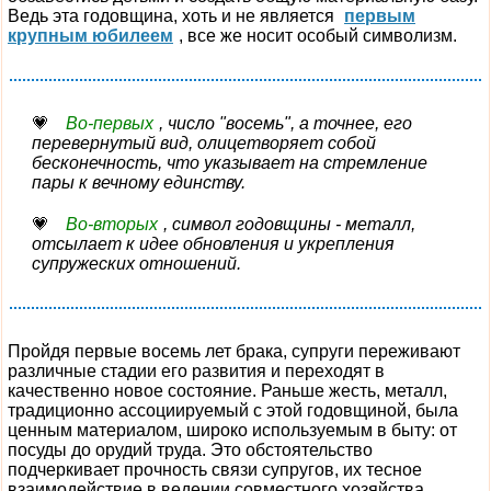
Ведь эта годовщина, хоть и не является
первым
крупным юбилеем
, все же носит особый символизм.
Во-первых
, число "восемь", а точнее, его
перевернутый вид, олицетворяет собой
бесконечность, что указывает на стремление
пары к вечному единству.
Во-вторых
, символ годовщины - металл,
отсылает к идее обновления и укрепления
супружеских отношений.
Пройдя первые восемь лет брака, супруги переживают
различные стадии его развития и переходят в
качественно новое состояние. Раньше жесть, металл,
традиционно ассоциируемый с этой годовщиной, была
ценным материалом, широко используемым в быту: от
посуды до орудий труда. Это обстоятельство
подчеркивает прочность связи супругов, их тесное
взаимодействие в ведении совместного хозяйства.